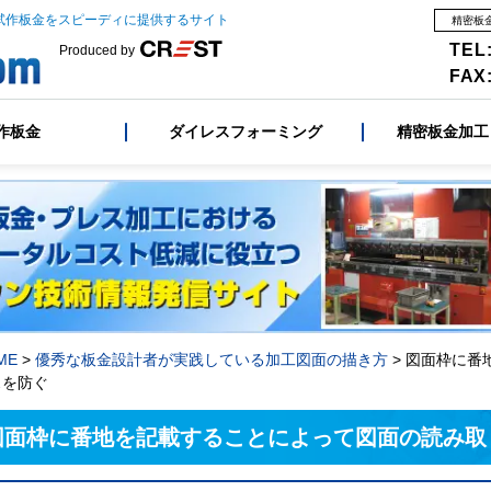
試作板金をスピーディに提供するサイト
精密板
TEL:
Produced by
FAX:
作板金
ダイレスフォーミング
精密板金加工
ME
>
優秀な板金設計者が実践している加工図面の描き方
>
図面枠に番
スを防ぐ
図面枠に番地を記載することによって図面の読み取