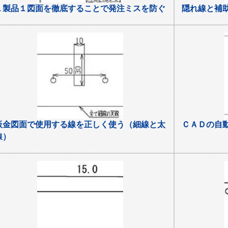
１製品１図面を徹底することで発注ミスを防ぐ
隠れ線と補
板金図面で使用する線を正しく使う（細線と太
ＣＡＤの自
線）