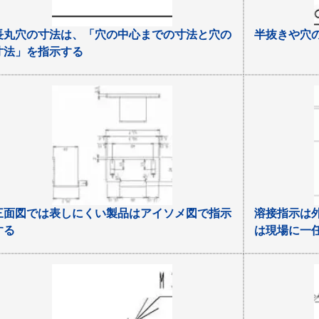
長丸穴の寸法は、「穴の中心までの寸法と穴の
半抜きや穴
寸法」を指示する
三面図では表しにくい製品はアイソメ図で指示
溶接指示は
する
は現場に一