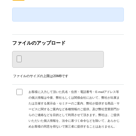
ファイルのアップロード
ファイルのサイズの上限は20MBです
お客様に入力して頂いた氏名・住所・電話番号・E-mailアドレス等
の個人情報は今後、弊社もしくは関係会社において、弊社が出展ま
たは主催する展示会・セミナーのご案内、弊社が提供する商品・サ
ービスに関するご案内など各種情報のご提供、及び弊社営業部門か
らのご連絡などを目的として利用させて頂きます。弊社は、ご提供
いただいた個人情報を、法令に基づく命令などを除いて、あらかじ
めお客様の同意を得ないで第三者に提供することはありません。