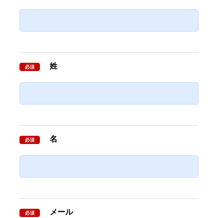
姓
必須
名
必須
メール
必須