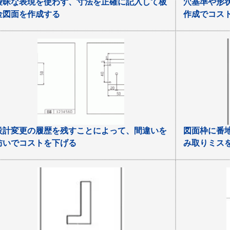
曖昧な表現を使わず、寸法を正確に記入して板
穴基準や形
金図面を作成する
作成でコス
設計変更の履歴を残すことによって、間違いを
図面枠に番
防いでコストを下げる
み取りミス