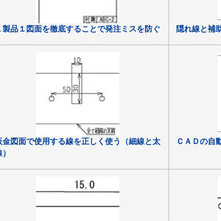
１製品１図面を徹底することで発注ミスを防ぐ
隠れ線と補
板金図面で使用する線を正しく使う（細線と太
ＣＡＤの自
線）