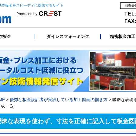
試作板金をスピーディに提供するサイト
精密板
TEL:
Produced by
FAX:
作板金
ダイレスフォーミング
精密板金加工
ME
>
優秀な板金設計者が実践している加工図面の描き方
>
曖昧な表現
作成する
曖昧な表現を使わず、寸法を正確に記入して板金図