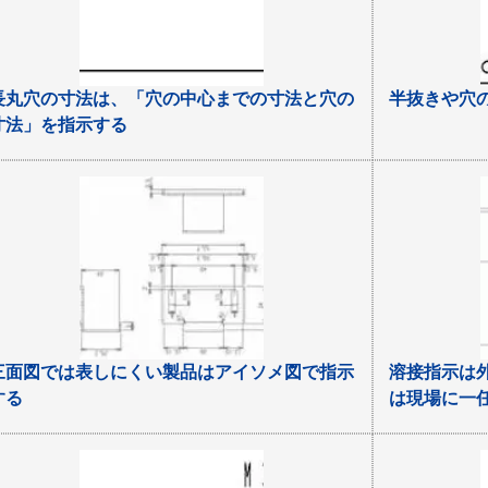
長丸穴の寸法は、「穴の中心までの寸法と穴の
半抜きや穴
寸法」を指示する
三面図では表しにくい製品はアイソメ図で指示
溶接指示は
する
は現場に一