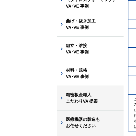
VA･VE 事例
曲げ・抜き加工
VA･VE 事例
組立・溶接
VA･VE 事例
材料・規格
VA･VE 事例
精密板金職人
こだわりVA 提案
医療機器の製造も
お任せください