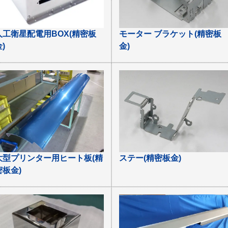
人工衛星配電用BOX(精密板
モーター ブラケット(精密板
)
金)
大型プリンター用ヒート板(精
ステー(精密板金)
密板金)