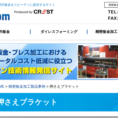
試作板金をスピーディに提供するサイト
精密板
TEL:
Produced by
FAX:
作板金
ダイレスフォーミング
精密板金加工
ME
>
精密板金加工製品事例
> 押さえブラケット
押さえブラケット