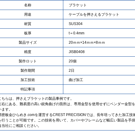
名称
ブラケット
用途
ケーブルを押さえるブラケット
材質
SUS304
板厚
t＝0.4mm
製品サイズ
20ｍｍ×14ｍｍ×8ｍｍ
精度
JISB0408
製作ロット
20個
製作期間
2日
加工技術
曲げ加工
特記事項
こちらは、押さえブラケットの製品事例です。
左右にある、難易度の高い鋭角曲げの箇所は、専用金型を使用せずにベンダー金型
います。
精密板金ひらめき.comを運営するCREST PRECISIONでは、長年培ってきた
を行うことが可能です。この技術を用いて、カバーやフレームなど幅広い製品を手
は当社にご相談ください。