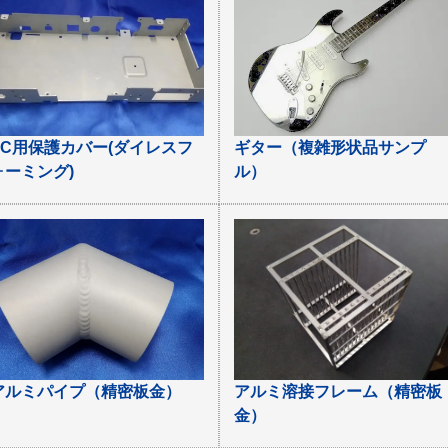
PC用保護カバー(ダイレスフ
ギター（複雑形状品サンプ
ォーミング)
ル）
アルミパイプ（精密板金）
アルミ溶接フレーム（精密板
金）