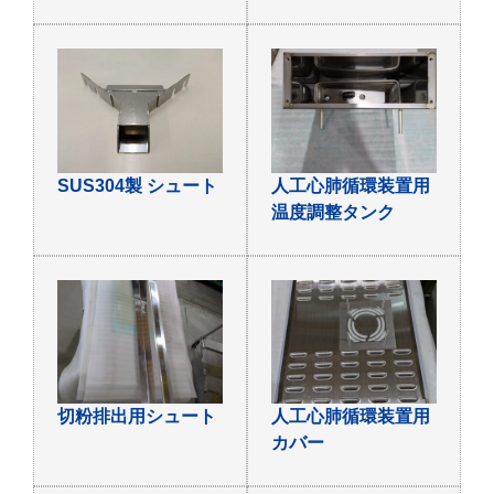
SUS304製 シュート
人工心肺循環装置用
温度調整タンク
切粉排出用シュート
人工心肺循環装置用
カバー