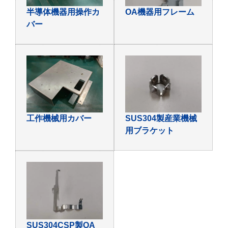
半導体機器用操作カ
OA機器用フレーム
バー
工作機械用カバー
SUS304製産業機械
用ブラケット
SUS304CSP製OA