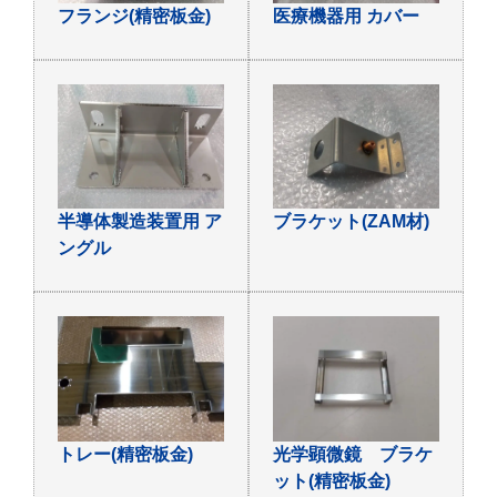
フランジ(精密板金)
医療機器用 カバー
半導体製造装置用 ア
ブラケット(ZAM材)
ングル
トレー(精密板金)
光学顕微鏡 ブラケ
ット(精密板金)