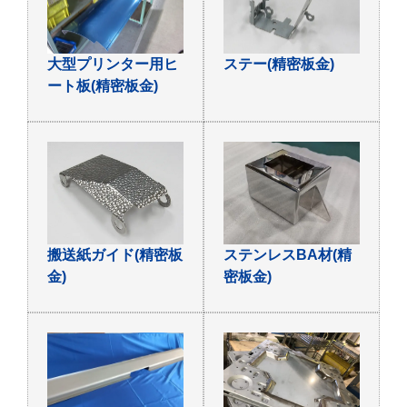
大型プリンター用ヒ
ステー(精密板金)
ート板(精密板金)
搬送紙ガイド(精密板
ステンレスBA材(精
金)
密板金)