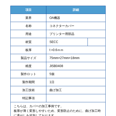
項目
詳細
業界
OA機器
名称
コネクターカバー
用途
プリンター用部品
材質
SECC
板厚
t =0.6ｍｍ
製品サイズ
75mm×27mm×18mm
精度
JISB0408
製作ロット
5個
製作期間
1日
加工技術
曲げ加工
特記事項
こちらは、カバーの加工事例です。
板厚が薄く変形しやすいため、変形防止のために、曲げ加工時
に逃がしを追加しております。