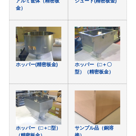
アルミ筐体（精密板
シュート(精密板金)
金）
ホッパー(精密板金)
ホッパー（□＋〇
型）（精密板金）
ホッパー（□＋□型）
サンプル品（銅溶
（精密板金）
接）