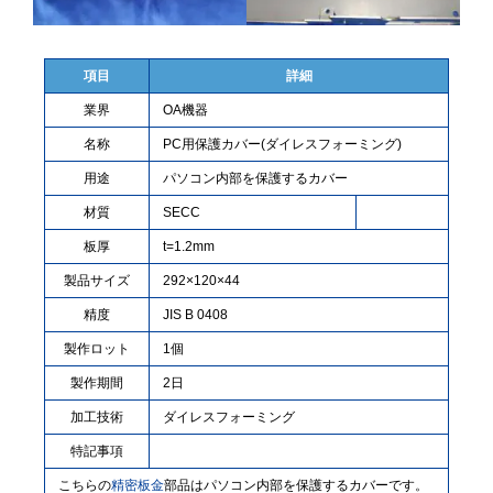
項目
詳細
業界
OA機器
名称
PC用保護カバー(ダイレスフォーミング)
用途
パソコン内部を保護するカバー
材質
SECC
板厚
t=1.2mm
製品サイズ
292×120×44
精度
JIS B 0408
製作ロット
1個
製作期間
2日
加工技術
ダイレスフォーミング
特記事項
こちらの
精密板金
部品はパソコン内部を保護するカバーです。