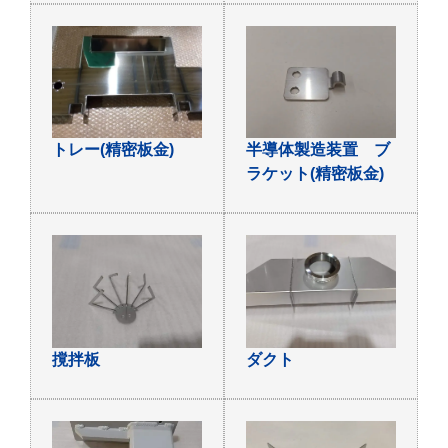
トレー(精密板金)
半導体製造装置 ブ
ラケット(精密板金)
撹拌板
ダクト