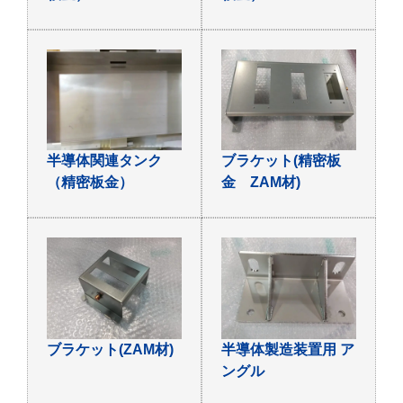
半導体関連タンク
ブラケット(精密板
（精密板金）
金 ZAM材)
ブラケット(ZAM材)
半導体製造装置用 ア
ングル