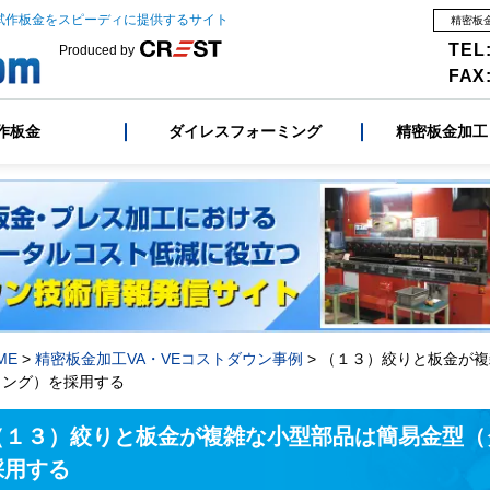
試作板金をスピーディに提供するサイト
精密板
TEL:
Produced by
FAX:
作板金
ダイレスフォーミング
精密板金加工
ME
>
精密板金加工VA・VEコストダウン事例
> （１３）絞りと板金が
ミング）を採用する
（１３）絞りと板金が複雑な小型部品は簡易金型（
採用する