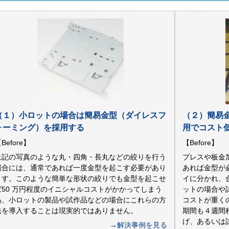
（１）小ロットの場合は簡易金型（ダイレスフ
（２）簡易
ォーミング）を採用する
用でコスト
Before】
【Before】
上記の写真のような丸・四角・長丸などの絞りを行う
プレスや板金
場合には、通常であれば一度金型を起こす必要があり
あれば金型が
ます。このような簡単な形状の絞りでも金型を起こせ
イに分かれ、
ば50 万円程度のイニシャルコストがかかってしまう
ットの場合や
為、小ロットの製品や試作品などの場合にこれらの方
コストが重く
法を導入することは現実的ではありません。
期間も４週間
げ、あるいは
→解決事例を見る