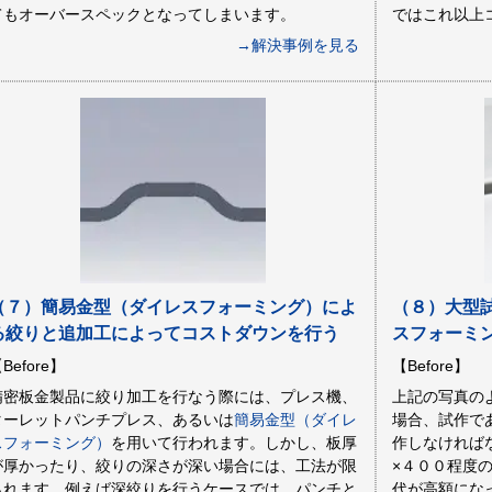
てもオーバースペックとなってしまいます。
ではこれ以上
→解決事例を見る
（７）簡易金型（ダイレスフォーミング）によ
（８）大型
る絞りと追加工によってコストダウンを行う
スフォーミ
Before】
【Before】
精密板金製品に絞り加工を行なう際には、プレス機、
上記の写真の
ターレットパンチプレス、あるいは
簡易金型（ダイレ
場合、試作で
スフォーミング）
を用いて行われます。しかし、板厚
作しなければ
が厚かったり、絞りの深さが深い場合には、工法が限
×４００程度
られます。例えば深絞りを行うケースでは、パンチと
代が高額にな