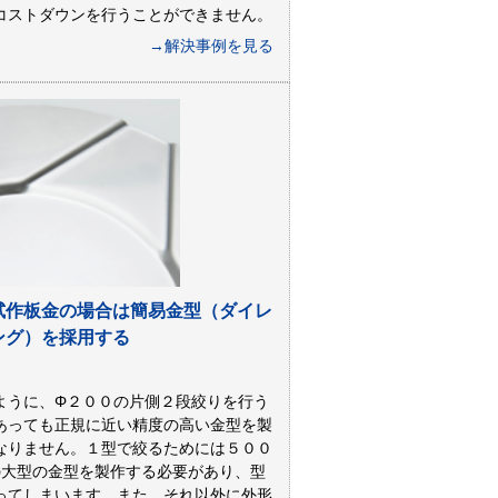
コストダウンを行うことができません。
→解決事例を見る
試作板金の場合は簡易金型（ダイレ
ング）を採用する
ように、Φ２００の片側２段絞りを行う
あっても正規に近い精度の高い金型を製
なりません。１型で絞るためには５００
の大型の金型を製作する必要があり、型
ってしまいます。また、それ以外に外形