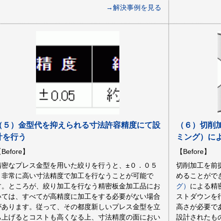
→解決事例を見る
（５）金型代を抑えられる寸法許容精度にて設
（６）切削
計を行う
ミング）に
Before】
【Before】
精密なプレス金型を用いた絞りを行うと、±０．０５
切削加工を前
と非常に高い寸法精度で加工を行なうことが可能で
めることがで
す。ところが、絞り加工を行なう精密板金加工品にお
グ）
による精
いては、すべてが高精度に加工をする必要がない場合
ストダウンを
があります。従って、その都度新しいプレス金型を立
高さが必要で
ち上げるとコストも高くなる上、寸法精度の面におい
設計されたも