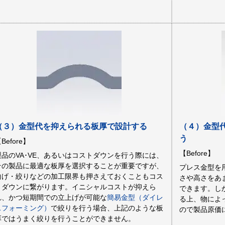
（３）金型代を抑えられる板厚で設計する
（４）金型
う
Before】
【Before】
製品のVA･VE、あるいはコストダウンを行う際には、
その製品に最適な板厚を選択することが重要ですが、
プレス金型を
曲げ・絞りなどの加工限界も押さえておくこともコス
さや高さをあ
トダウンに繋がります。イニシャルコストが抑えら
できます。し
れ、かつ短期間での立上げが可能な
簡易金型（ダイレ
る上、物によ
スフォーミング）
で絞りを行う場合、上記のような板
ので製品原価
厚ではうまく絞りを行うことができません。