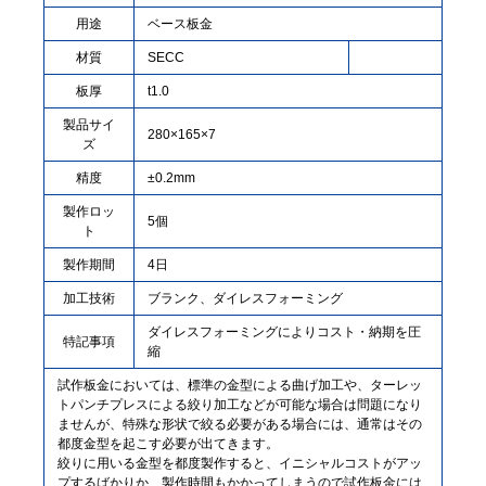
用途
ベース板金
材質
SECC
板厚
t1.0
製品サイ
280×165×7
ズ
精度
±0.2mm
製作ロッ
5個
ト
製作期間
4日
加工技術
ブランク、ダイレスフォーミング
ダイレスフォーミングによりコスト・納期を圧
特記事項
縮
試作板金においては、標準の金型による曲げ加工や、ターレッ
トパンチプレスによる絞り加工などが可能な場合は問題になり
ませんが、特殊な形状で絞る必要がある場合には、通常はその
都度金型を起こす必要が出てきます。
絞りに用いる金型を都度製作すると、イニシャルコストがアッ
プするばかりか、製作時間もかかってしまうので試作板金には