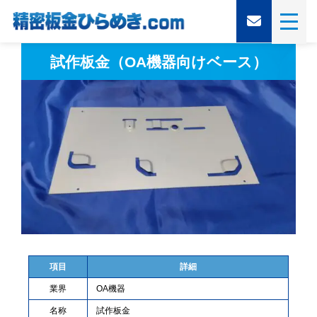
試作板金（OA機器向けベース）
項目
詳細
業界
OA機器
名称
試作板金