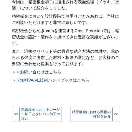
今回は、精密板金加工に適用される表面処理（メッキ、塗
装）について紹介をしました。
精密板金において設計段階でお困りごとがあれば、当社に
ご相談いただけますと非常に嬉しいです。
精密板金ひらめき.comを運営するCrest Precisionでは、精
密板金の設計・製作を手掛けてきた豊富な実績がございま
す。
また、溶接やリベット等の最適な結合方法の検討や、求め
られる強度に考慮した材料・板厚の選定など、お客様のご
要望に合わせた提案も行っております。
＞＞お問い合わせはこちら
＞＞無料VA/VE技術ハンドブックはこちら
精密板金におけるレーザ
精密板金における溶接の
<<
ー加工とタレパン加工の
>>
種類を紹介
違い