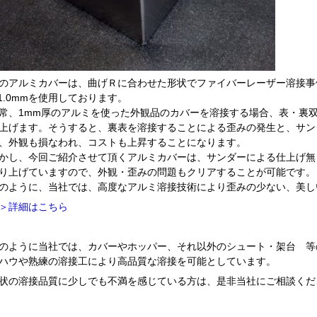
のアルミカバーは、曲げＲに合わせた形状でファイバーレーザー溶接事例
=1.0mmを使用しております。
常、1mm厚のアルミを使った外観品のカバーを溶接する場合、表・裏
上げます。そうすると、裏表を溶接することによる歪みの発生と、サン
、外観も損なわれ、コストも上昇することになります。
かし、今回ご紹介させて頂くアルミカバーは、サンダーによる仕上げ無
り上げていますので、外観・歪みの問題もクリアすることが可能です。
のように、当社では、高度なアルミ溶接技術により歪みの少ない、美し
＞詳細はこちら
のように当社では、カバーやホッパー、それ以外のシュート・架台 等
ハウや熟練の溶接工により高品質な溶接を可能としています。
状の溶接品質に少しでも不満を感じている方は、是非当社にご相談くだ