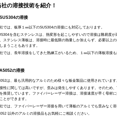
当社の溶接技術を紹介！
SUS304の溶接
社では、板厚１㎜以下のSUS304の溶接にも対応しております。
US304を含むステンレスは、熱変形を起こしやすいので溶接は難易度
、ステンレス薄板は、溶接時に最低限の熱量しか加えらず、必要以上の
しまうこともあります。
社では、長年溶接をしてきた熟練工がいるため、１㎜以下の薄板溶接も
A5052の溶接
5052は、最も汎用的なアルミのため様々な板金製品に使用されています
接性に関しては高いですが、歪みは発生しやすくあります。そのため、T
を推奨しています。ファイバーレーザー溶接は、溶接速度が早く母材に
ことができます。
社では、ファイバーレーザー溶接を用いて薄板のアルミでも歪みなく溶
5052 以外のアルミの溶接品もお気軽にご相談ください。