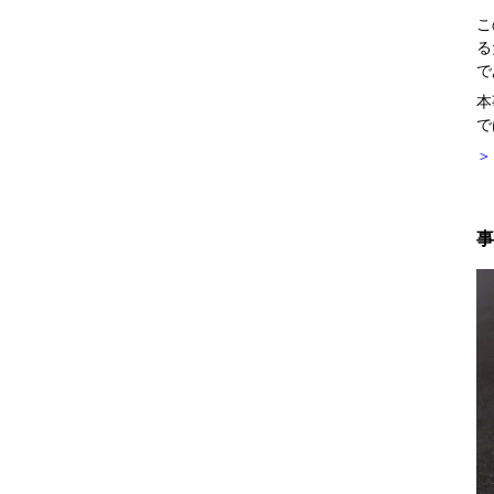
こ
る
で
本
で
＞
事