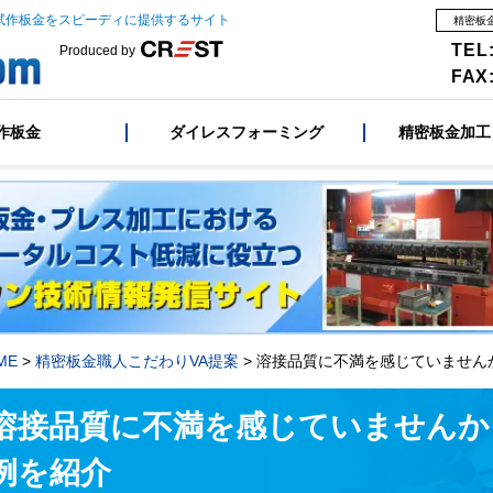
試作板金をスピーディに提供するサイト
精密板
TEL:
Produced by
FAX:
作板金
ダイレスフォーミング
精密板金加工
ME
>
精密板金職人こだわりVA提案
> 溶接品質に不満を感じていませ
溶接品質に不満を感じていませんか
例を紹介