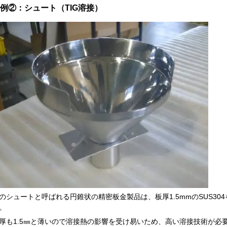
例②：シュート（TIG溶接）
のシュートと呼ばれる円錐状の精密板金製品は、板厚1.5mmのSUS30
。
厚も1.5㎜と薄いので溶接熱の影響を受け易いため、高い溶接技術が必