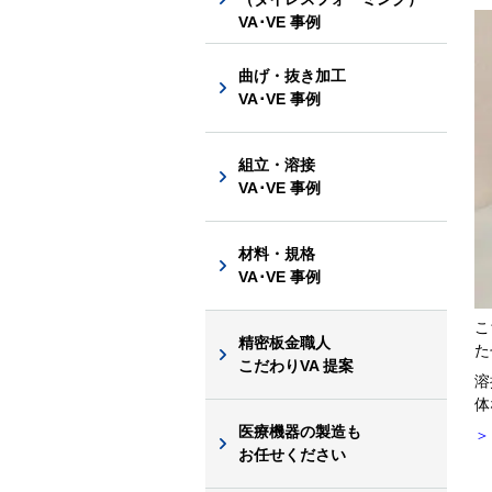
VA･VE 事例
曲げ・抜き加工
VA･VE 事例
組立・溶接
VA･VE 事例
材料・規格
VA･VE 事例
こ
精密板金職人
た
こだわりVA 提案
溶
体
医療機器の製造も
＞
お任せください