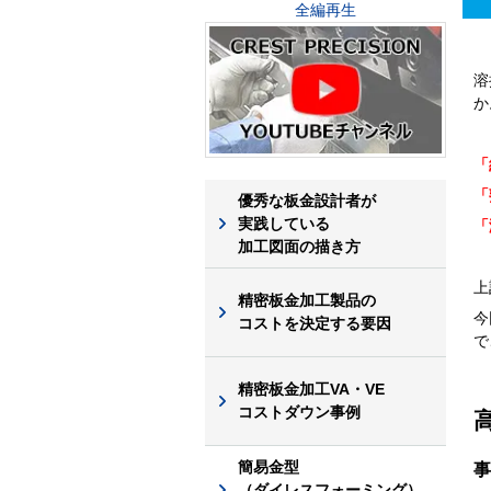
全編再生
溶
か
「
「
優秀な板金設計者が
実践している
「
加工図面の描き方
上
精密板金加工製品の
今
コストを決定する要因
で
精密板金加工VA・VE
コストダウン事例
簡易金型
事
（ダイレスフォーミング）