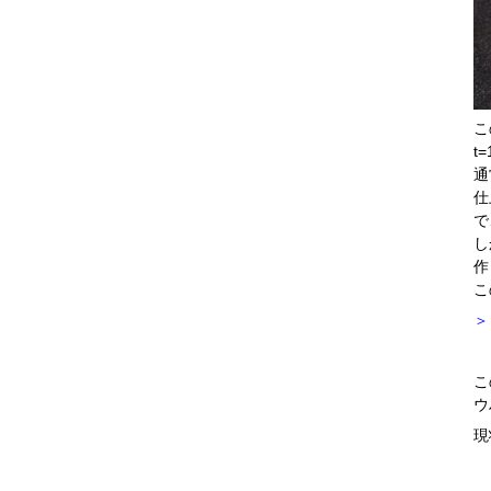
こ
t
通
仕
で
し
作
こ
＞
こ
ウ
現