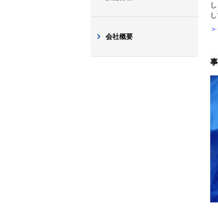
し
し
＞
会社概要
事