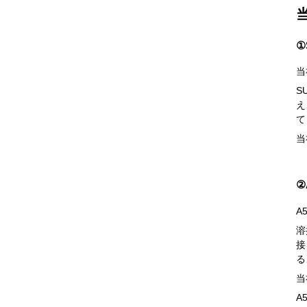
①
当
S
え
て
当
②
A
溶
接
る
当
A